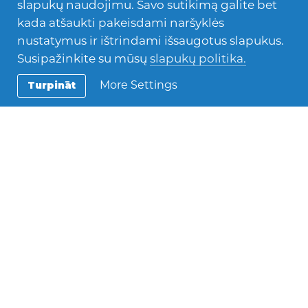
slapukų naudojimu. Savo sutikimą galite bet
Savanorystė pokyčiams
kada atšaukti pakeisdami naršyklės
nustatymus ir ištrindami išsaugotus slapukus.
Susipažinkite su mūsų
slapukų politika.
More Settings
Turpināt
Contact Us
Blaumana iela 38/40, Riga, LV-1011, Latvija
+371 67280646
info.lietuva@afs.org
About AFS
AFS yra tarptautinė nevyriausybinė, pelno nesiekianti
savanorių organizacija, suteikianti tarpkultūrinio
mokymosi galimybių, padeda žmonėms įgyti žinių,
įgūdžių ir supratimo kuriant geresnį, teisingesnį ir
taikesnį pasaulį.