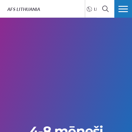
AFS
LITHUANIA
LIETUVIŲ
SEARCH
MORE
4-8 mēneši