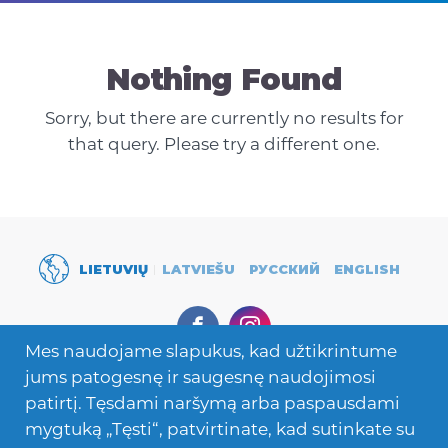
Nothing Found
Sorry, but there are currently no results for
that query. Please try a different one.
LIETUVIŲ
LATVIEŠU
РУССКИЙ
ENGLISH
Facebook
Instagram
Mes naudojame slapukus, kad užtikrintume
jums patogesnę ir saugesnę naudojimosi
Secondary
Priimkite moksleivį
Navigation
patirtį. Tęsdami naršymą arba paspausdami
mygtuką „Tęsti“, patvirtinate, kad sutinkate su
Mokymasis užsienyje