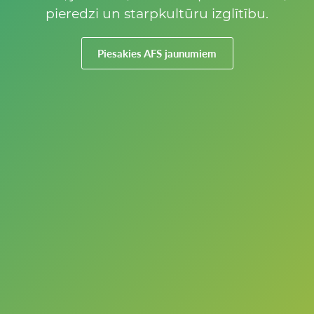
pieredzi un starpkultūru izglītību.
Piesakies AFS jaunumiem