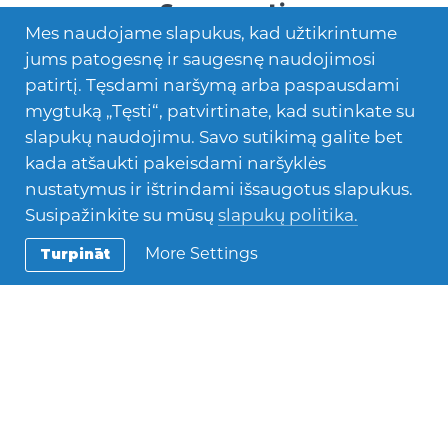
Savanorystė
Mes naudojame slapukus, kad užtikrintume
jums patogesnę ir saugesnę naudojimosi
patirtį. Tęsdami naršymą arba paspausdami
mygtuką „Tęsti“, patvirtinate, kad sutinkate su
slapukų naudojimu. Savo sutikimą galite bet
kada atšaukti pakeisdami naršyklės
nustatymus ir ištrindami išsaugotus slapukus.
Susipažinkite su mūsų
slapukų politika.
More Settings
Turpināt
Mokymasis užsienyje