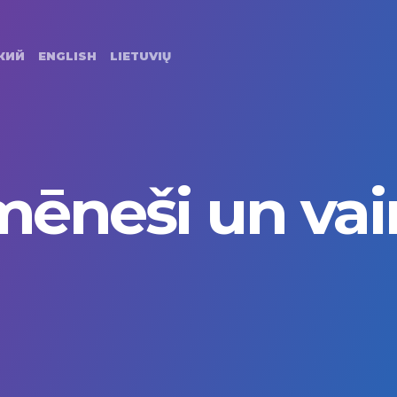
Primary
Navigation
КИЙ
ENGLISH
LIETUVIŲ
mēneši un vai