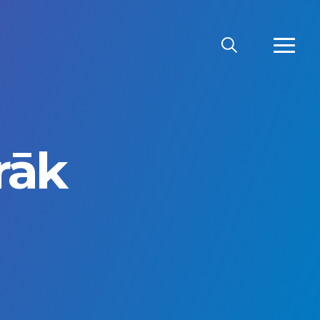
MEKLĒT
VAIRĀ
rāk