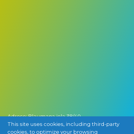
Adrese: Blaumaņa iela 38/40,
This site uses cookies, including third-party
Rīga, LV-1011, Latvija
cookies, to optimize your browsing