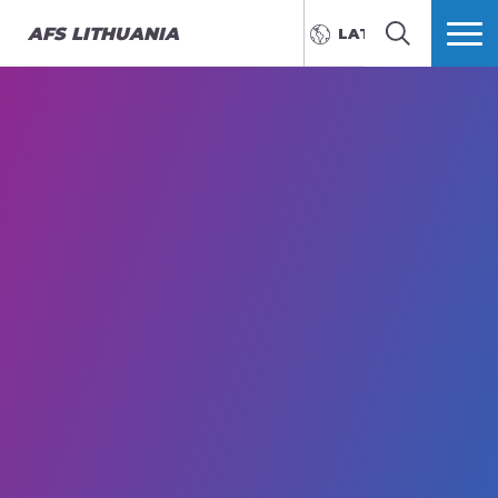
AFS
LITHUANIA
LATVIEŠU
MEKLĒT
VAIRĀK