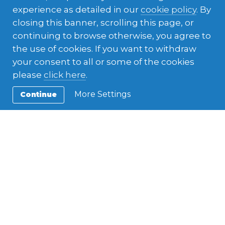
experience as detailed in our
cookie policy
. By
closing this banner, scrolling this page, or
continuing to browse otherwise, you agree to
the use of cookies. If you want to withdraw
Seko mums Sociālajos
your consent to all or some of the cookies
please
click here
.
medijos
More Settings
Continue
Facebook:
www.facebook.com/afslatvia
Twitter:
twitter.com/AFSLatvia
Instagram:
www.instagram.com/afslatvia
Linkedin:
https://lv.linkedin.com/company/afslatvia