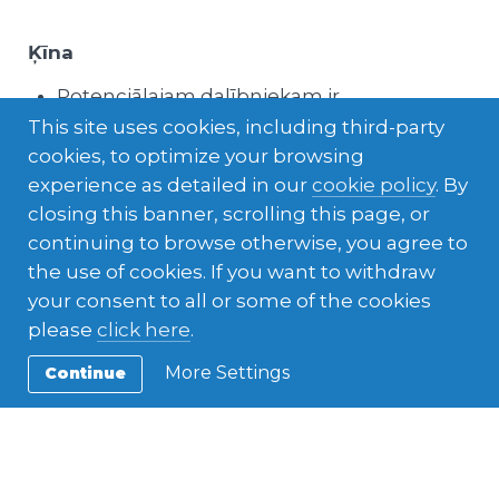
Ķīna
Potenciālajam dalībniekam ir
nepieciešamas angļu valodas
This site uses cookies, including third-party
pamatzināšanas, jo bez tā jaunieti būs
cookies, to optimize your browsing
grūti izmitināt;
experience as detailed in our
cookie policy
. By
Programmas sākumā tiks nodrošināti 2
closing this banner, scrolling this page, or
mēnešu ilgi ķīniešu valodas kursi;
continuing to browse otherwise, you agree to
Dalībnieks dzīvos tipiskā ķīniešu ģimenē,
the use of cookies. If you want to withdraw
izbaidīs ķīniešu ikdienu un ēdienus;
your consent to all or some of the cookies
Skola ir obligāta un būs nepieciešama
please
click here
.
skolas forma;
More Settings
Continue