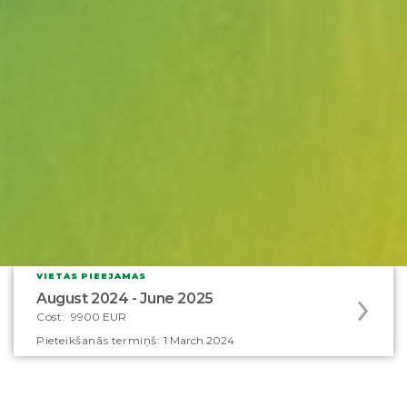
VIETAS PIEEJAMAS
Apply
August 2024 - June 2025
to
Cost:
9900 EUR
this
Pieteikšanās termiņš:
1 March 2024
program
offering