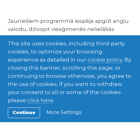
Jauniešiem programmā iespēja apgūt angļu
valodu, dzīvojot viesģimenēs nelielākās
pilsētās
This site uses cookies, including third-party
Dabas dažādība – kalni, pludmales, ezeri,
cookies, to optimize your browsing
pārgājienu takas
experience as detailed in our
cookie policy
. By
closing this banner, scrolling this page, or
Daudz un dažādas ārpusskolas aktivitātes-
continuing to browse otherwise, you agree to
kajakings, basketbols, badmintons, kalnā
the use of cookies. If you want to withdraw
kāpšana
your consent to all or some of the cookies
please
click here
.
Skola – iespēja izvēlēties mācību moduļus,
mācības līdz 3PM
More Settings
Continue
Iespēja pieteikties arī uz Semestra
programmu