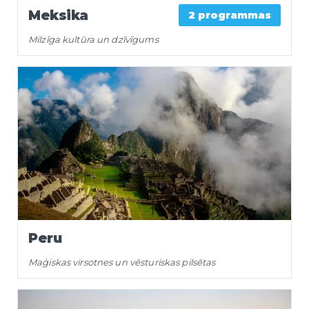
Meksika
2 programmas
Milzīga kultūra un dzīvīgums
Peru
Maģiskas virsotnes un vēsturiskas pilsētas