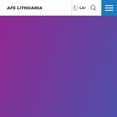
AFS
LITHUANIA
LATVIEŠU
MEKLĒT
VAIRĀK