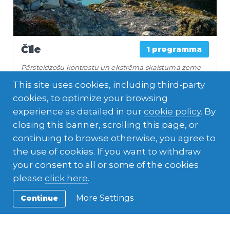
Čīle
1 programma
Pārsteidzošu kontrastu un ekstrēma skaistuma zeme
This site uses cookies, including third-party
cookies, to optimize your browsing
experience as detailed in our
cookie policy
. By
closing this banner, scrolling this page, or
continuing to browse otherwise, you agree to
the use of cookies. If you want to withdraw
your consent to all or some of the cookies
please
click here
.
More Settings
Continue
Argentīna & Urugvaja
1 programma