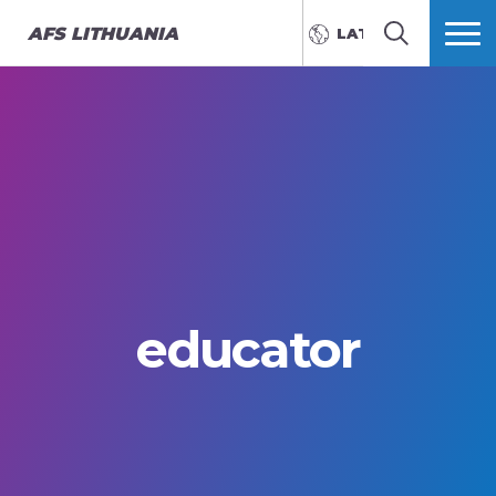
AFS
LITHUANIA
LATVIEŠU
MEKLĒT
VAIRĀK
educator