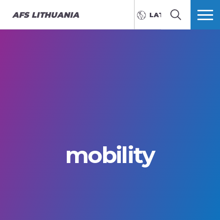
AFS
LITHUANIA
LATVIEŠU
MEKLĒT
VAIRĀK
mobility