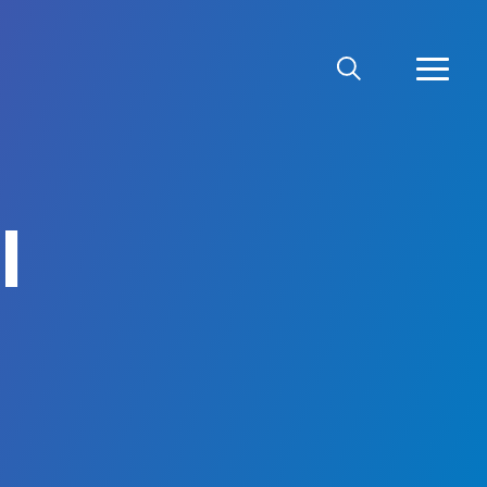
MEKLĒT
VAIRĀ
l