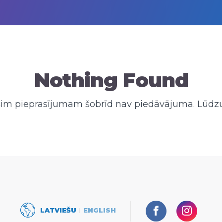
Nothing Found
 šim pieprasījumam šobrīd nav piedāvājuma. Lūdzu
Facebook
Instagr
LATVIEŠU
ENGLISH