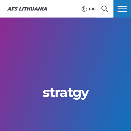
AFS
LITHUANIA
LATVIEŠU
MEKLĒT
VAIRĀK
stratgy