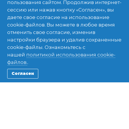
пользования сайтом. Продолжив интернет-
сессию или нажав кнопку «Согласен», вы
даете свое согласие на использование
cookie-файлов. Вы можете в любое время
отменить свое согласие, изменив
настройки браузера и удалив сохраненные
cookie-файлы. Ознакомьтесь с
нашей
политикой использования cookie-
файлов.
.
Согласен
A photo posted by Roberta Ciabattini Bolla (@robertaciabattini)
o
Host Family & Community