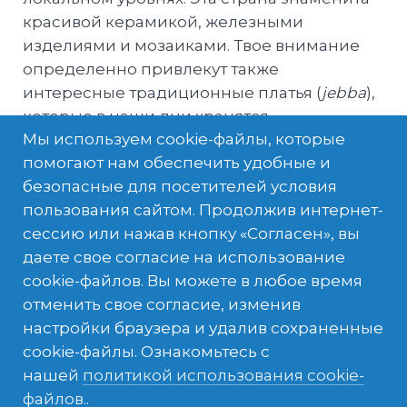
красивой керамикой, железными
изделиями и мозаиками. Твое внимание
определенно привлекут также
интересные традиционные платья (
jebba
),
которые в наши дни хранятся
Мы используем cookie-файлы, которые
преимущественно для свадеб и
помогают нам обеспечить удобные и
национальных праздников, а также
безопасные для посетителей условия
родовых церемоний.
пользования сайтом. Продолжив интернет-
Учеба занимает большую часть жизни
сессию или нажав кнопку «Согласен», вы
школьника. Многие посещают
даете свое согласие на использование
дополнительные послеурочные занятия,
cookie-файлов. Вы можете в любое время
чтобы улучшить свои оценки. Молодые
отменить свое согласие, изменив
люди тренируются в разных видах спорта,
настройки браузера и удалив сохраненные
часто смотрят спортивные мероприятия
cookie-файлы. Ознакомьтесь с
вместе с друзьями в кафе – футбол,
нашей
политикой использования cookie-
волейбол и гандбол являются самыми
файлов.
.