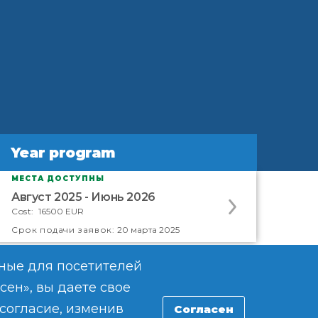
Year program
Year program
МЕСТА ДОСТУПНЫ
Apply
Август 2025 - Июнь 2026
to
Cost:
16500 EUR
this
Cрок подачи заявок:
20 марта 2025
program
offering
сные для посетителей
ен», вы даете свое
согласие, изменив
Согласен