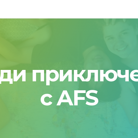
ди приключ
c AFS