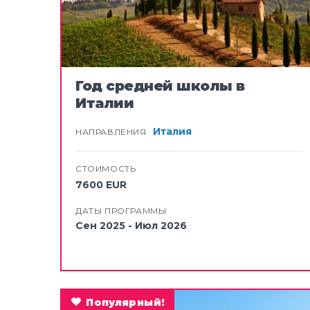
Дания
Финляндия
Франция
Год средней школы в
Германия
Италии
Венгрия
Италия
НАПРАВЛЕНИЯ
Исландия
Ирландия
СТОИМОСТЬ
Италия
7600 EUR
Голландия
ДАТЫ ПРОГРАММЫ
Сен 2025 - Июл 2026
Португалия
Испания
Швеция
Швейцария
Популярный!