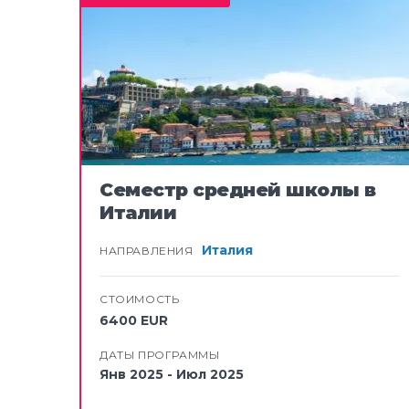
СЕВЕРНАЯ 
Канада
Соединенные Ш
ЮЖНАЯ АМЕРИКА
Аргентина и Ур
Бразилия
Семестр средней школы в
Италии
Чили
Коста-Рика
Италия
НАПРАВЛЕНИЯ
Гондурас
СТОИМОСТЬ
Мексика
6400 EUR
АЗИЯ
ДАТЫ ПРОГРАММЫ
Янв 2025 - Июл 2025
Китай
Гонконг